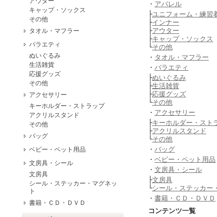
アウター
・
アパレル
キャップ・ソックス
├
ユニフォーム・練習
その他
├
インナー
├
アウター
タオル・マフラー
├
キャップ・ソックス
バラエティ
└
その他
ぬいぐるみ
・
タオル・マフラー
生活雑貨
・
バラエティ
応援グッズ
├
ぬいぐるみ
その他
├
生活雑貨
├
応援グッズ
アクセサリー
└
その他
キーホルダー・ストラップ
・
アクセサリー
アクリルスタンド
├
キーホルダー・スト
その他
├
アクリルスタンド
バッグ
└
その他
・
バッグ
ベビー・ペット用品
・
ベビー・ペット用品
文房具・シール
・
文房具・シール
文房具
├
文房具
シール・ステッカー・マグネッ
└
シール・ステッカー
ト
・
書籍・ＣＤ・ＤＶＤ
書籍・ＣＤ・ＤＶＤ
コンテンツ一覧