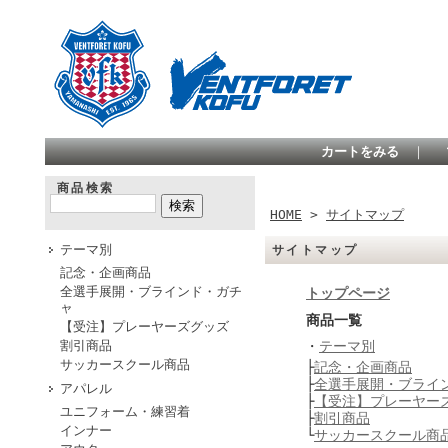
カートをみる
｜
商品検索
HOME
>
サイトマップ
テーマ別
サイトマップ
記念・企画商品
全選手展開・ブラインド・ガチ
トップページ
ャ
商品一覧
【受注】プレーヤーズグッズ
割引商品
・
テーマ別
サッカースクール商品
├
記念・企画商品
├
全選手展開・ブライ
アパレル
├
【受注】プレーヤー
ユニフォーム・練習着
├
割引商品
インナー
└
サッカースクール商