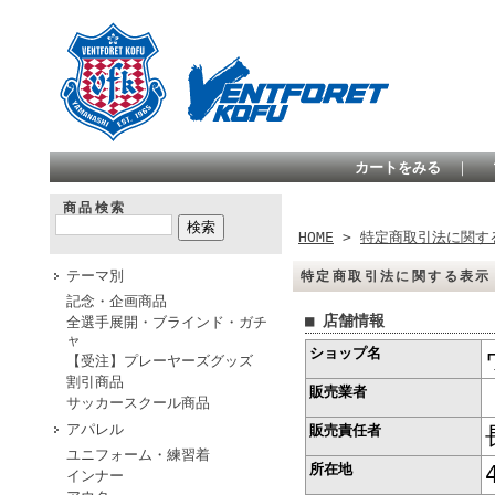
カートをみる
｜
商品検索
HOME
>
特定商取引法に関す
テーマ別
特定商取引法に関する表示
記念・企画商品
■ 店舗情報
全選手展開・ブラインド・ガチ
ャ
ショップ名
【受注】プレーヤーズグッズ
割引商品
販売業者
サッカースクール商品
アパレル
販売責任者
ユニフォーム・練習着
所在地
インナー