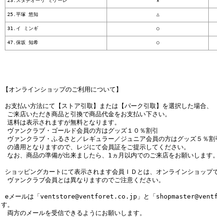
23.スタチオーリ ミケーレ
×
25.平塚 悠知
△
31.イ ミンギ
○
47.保坂 知希
○
【オンラインショップのご利用について】
■ お支払い方法にて【ストア引取】または【パーク引取】を選択した場合、
ご来店いただき商品と引換で商品代金をお支払い下さい。
送料は表示されますが無料となります。
ヴァンクラブ・ゴールド会員の方はグッズ１０％割引
ヴァンクラブ・ふるさと／レギュラー／ジュニア会員の方はグッズ５％割
の適用となりますので、レジにて会員証をご提示してください。
なお、商品の準備が出来ましたら、1ヵ月以内でのご来店をお願いします
■ ショッピングカートにて表示されます会員ＩＤとは、オンラインショップ
ヴァンクラブ会員とは異なりますのでご注意ください。
 eメールは「ventstore@ventforet.co.jp」と「shopmaster@ven
ます。
両方のメールを受信できるようにお願いします。