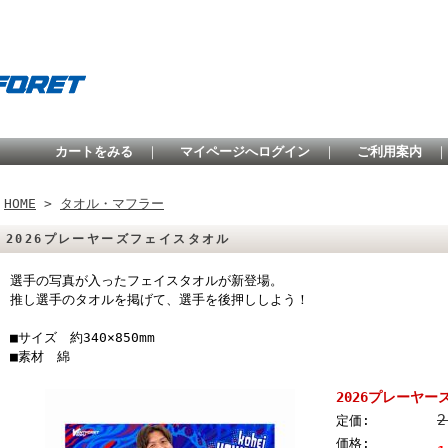
カートをみる
｜
マイページへログイン
｜
ご利用案内
HOME
>
タオル・マフラー
2026プレーヤーズフェイスタオル
選手の写真が入ったフェイスタオルが新登場。
推し選手のタオルを掲げて、選手を後押ししよう！
■サイズ 約340×850mm
■素材 綿
2026プレーヤ
2
定価:
価格: