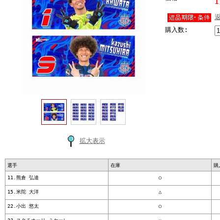
1
購入数:
拡大表示
選手
在庫
購
11.熊倉 弘達
○
15.米陀 大洋
△
22.小出 悠太
○