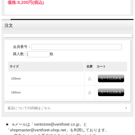
価格:
8,200円
(税込)
予めご了承ください。
150cm：胸囲70-78cm、身丈63cm、袖丈47cm
160cm：胸囲76-84cm、身丈67cm、袖丈51cm
注文
会員番号：
購入数:
枚
サイズ
在庫
カート
△
150cm
△
160cm
返品についての詳細はこちら
■ eメールは「ventstore@ventforet.co.jp」と
「shopmaster@ventforet-shop.net」を利用しております。