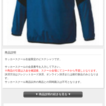
商品説明
サッカースクール生徒限定のピステシャツです。
サッカースクールの会員番号を入力して下さい。
※商品の引渡は入金を確認後、スクール会場にてコーチから手渡しとなります。
決済方法はクレジットカード決済、オンライン決済または銀行振込のみとなりま
す。
サッカースクール商品以外の商品との同時購入は不可となります。
通気性・伸縮性は少なく、シャカシャカとした素材です。
肌寒い時期に最適で、発熱性は高いですが保温性は低いです。
▼ 商品説明の続きを見る ▼
※サイズに関して、胸囲以外は現物を採寸した数字のため若干の誤差がある可能性
がございます。