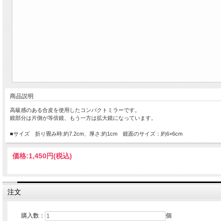
商品説明
高級感のある合皮を使用したコンパクトミラーです。
鏡部分は片側が等倍鏡、もう一方は拡大鏡になっています。
■サイズ 折り畳み時:約7.2cm、厚さ:約1cm 鏡面のサイズ：約6×6cm
価格:
1,450円
(税込)
注文
購入数：
個